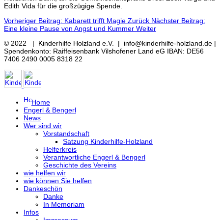
Edith Vida für die großzügige Spende.
Vorheriger Beitrag: Kabarett trifft Magie
Zurück
Nächster Beitrag:
Eine kleine Pause von Angst und Kummer
Weiter
© 2022 | Kinderhilfe Holzland e.V. | info@kinderhilfe-holzland.de |
Spendenkonto: Raiffeisenbank Vilshofener Land eG IBAN: DE56
7406 2490 0005 8318 22
Home
Engerl & Bengerl
News
Wer sind wir
Vorstandschaft
Satzung Kinderhilfe-Holzland
Helferkreis
Verantwortliche Engerl & Bengerl
Geschichte des Vereins
wie helfen wir
wie können Sie helfen
Dankeschön
Danke
In Memoriam
Infos