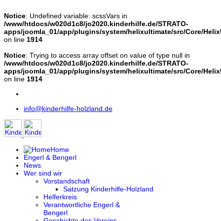
Notice
: Undefined variable: scssVars in
/www/htdocs/w020d1c8/jo2020.kinderhilfe.de/STRATO-
apps/joomla_01/app/plugins/system/helixultimate/src/Core/Helix
on line
1914
Notice
: Trying to access array offset on value of type null in
/www/htdocs/w020d1c8/jo2020.kinderhilfe.de/STRATO-
apps/joomla_01/app/plugins/system/helixultimate/src/Core/Helix
on line
1914
info@kinderhilfe-holzland.de
Home
Engerl & Bengerl
News
Wer sind wir
Vorstandschaft
Satzung Kinderhilfe-Holzland
Helferkreis
Verantwortliche Engerl &
Bengerl
Geschichte des Vereins