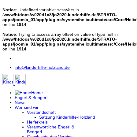
Notice
: Undefined variable: scssVars in
/www/htdocs/w020d1c8/jo2020.kinderhilfe.de/STRATO-
apps/joomla_01/app/plugins/system/helixultimate/src/Core/Helix
on line
1914
Notice
: Trying to access array offset on value of type null in
/www/htdocs/w020d1c8/jo2020.kinderhilfe.de/STRATO-
apps/joomla_01/app/plugins/system/helixultimate/src/Core/Helix
on line
1914
info@kinderhilfe-holzland.de
Home
Engerl & Bengerl
News
Wer sind wir
Vorstandschaft
Satzung Kinderhilfe-Holzland
Helferkreis
Verantwortliche Engerl &
Bengerl
Geschichte des Vereins