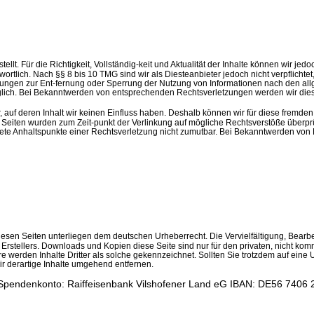
stellt. Für die Richtigkeit, Vollständig-keit und Aktualität der Inhalte können wir
rtlich. Nach §§ 8 bis 10 TMG sind wir als Diesteanbieter jedoch nicht verpflichte
chtungen zur Ent-fernung oder Sperrung der Nutzung von Informationen nach den al
öglich. Bei Bekanntwerden von entsprechenden Rechtsverletzungen werden wir die
, auf deren Inhalt wir keinen Einfluss haben. Deshalb können wir für diese fremden
kten Seiten wurden zum Zeit-punkt der Verlinkung auf mögliche Rechtsverstöße überpr
nkrete Anhaltspunkte einer Rechtsverletzung nicht zumutbar. Bei Bekanntwerden vo
 diesen Seiten unterliegen dem deutschen Urheberrecht. Die Vervielfältigung, Bear
Erstellers. Downloads und Kopien diese Seite sind nur für den privaten, nicht komm
ere werden Inhalte Dritter als solche gekennzeichnet. Sollten Sie trotzdem auf ein
 derartige Inhalte umgehend entfernen.
 | Spendenkonto: Raiffeisenbank Vilshofener Land eG IBAN: DE56 7406