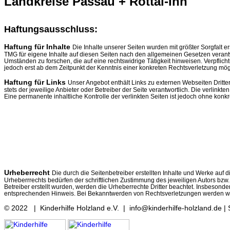
Landkreise Passau + Rottal-Inn
Haftungsausschluss:
Haftung für Inhalte
Die Inhalte unserer Seiten wurden mit größter Sorgfalt er
TMG für eigene Inhalte auf diesen Seiten nach den allgemeinen Gesetzen verantwo
Umständen zu forschen, die auf eine rechtswidrige Tätigkeit hinweisen. Verpfli
jedoch erst ab dem Zeitpunkt der Kenntnis einer konkreten Rechtsverletzung m
Haftung für Links
Unser Angebot enthält Links zu externen Webseiten Dritter
stets der jeweilige Anbieter oder Betreiber der Seite verantwortlich. Die verlin
Eine permanente inhaltliche Kontrolle der verlinkten Seiten ist jedoch ohne ko
Urheberrecht
Die durch die Seitenbetreiber erstellten Inhalte und Werke auf
Urheberrrechts bedürfen der schriftlichen Zustimmung des jeweiligen Autors bzw. 
Betreiber erstellt wurden, werden die Urheberrechte Dritter beachtet. Insbesond
entsprechenden Hinweis. Bei Bekanntwerden von Rechtsverletzungen werden wir
© 2022 | Kinderhilfe Holzland e.V. | info@kinderhilfe-holzland.de