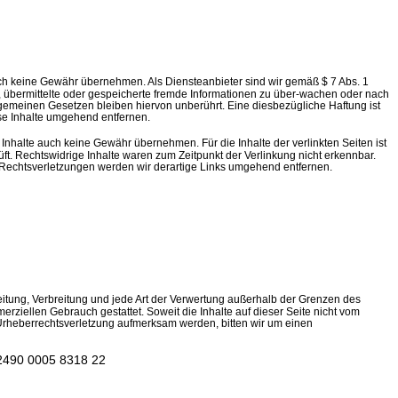
 jedoch keine Gewähr übernehmen. Als Diensteanbieter sind wir gemäß $ 7 Abs. 1
t, übermittelte oder gespeicherte fremde Informationen zu über-wachen oder nach
lgemeinen Gesetzen bleiben hiervon unberührt. Eine diesbezügliche Haftung ist
se Inhalte umgehend entfernen.
 Inhalte auch keine Gewähr übernehmen. Für die Inhalte der verlinkten Seiten ist
üft. Rechtswidrige Inhalte waren zum Zeitpunkt der Verlinkung nicht erkennbar.
n Rechtsverletzungen werden wir derartige Links umgehend entfernen.
beitung, Verbreitung und jede Art der Verwertung außerhalb der Grenzen des
erziellen Gebrauch gestattet. Soweit die Inhalte auf dieser Seite nicht vom
e Urheberrechtsverletzung aufmerksam werden, bitten wir um einen
 2490 0005 8318 22