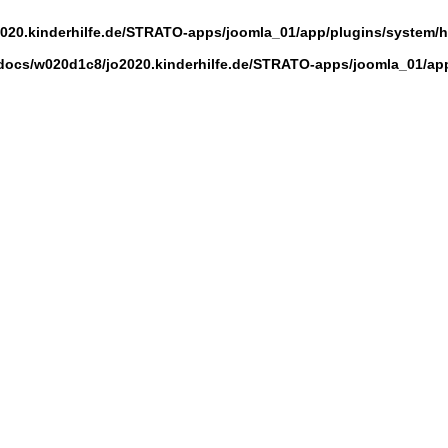
20.kinderhilfe.de/STRATO-apps/joomla_01/app/plugins/system/hel
ocs/w020d1c8/jo2020.kinderhilfe.de/STRATO-apps/joomla_01/app/