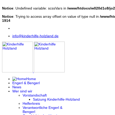
Notice
: Undefined variable: scssVars in
/www/htdocs/w020d1c8/jo20
Notice
: Trying to access array offset on value of type null in
/www/htd
1914
info@kinderhilfe-holzland.de
Home
Engerl & Bengerl
News
Wer sind wir
Vorstandschaft
Satzung Kinderhilfe-Holzland
Helferkreis
Verantwortliche Engerl &
Bengerl