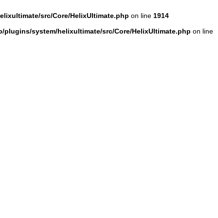
ixultimate/src/Core/HelixUltimate.php
on line
1914
plugins/system/helixultimate/src/Core/HelixUltimate.php
on line